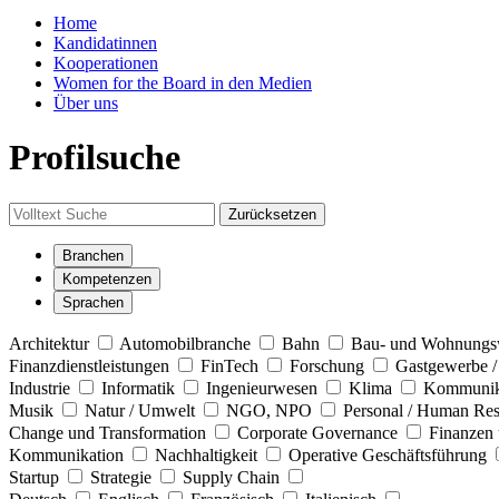
Home
Kandidatinnen
Kooperationen
Women for the Board in den Medien
Über uns
Profilsuche
Zurücksetzen
Branchen
Kompetenzen
Sprachen
Architektur
Automobilbranche
Bahn
Bau- und Wohnung
Finanzdienstleistungen
FinTech
Forschung
Gastgewerbe /
Industrie
Informatik
Ingenieurwesen
Klima
Kommunik
Musik
Natur / Umwelt
NGO, NPO
Personal / Human Re
Change und Transformation
Corporate Governance
Finanzen 
Kommunikation
Nachhaltigkeit
Operative Geschäftsführung
Startup
Strategie
Supply Chain