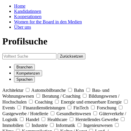
Home
Kandidatinnen
Kooperationen
Women for the Board in den Medien
Über uns
Profilsuche
Zurücksetzen
Branchen
Kompetenzen
Sprachen
Architektur
Automobilbranche
Bahn
Bau- und
Wohnungswesen
Beratung / Coaching
Bildungswesen /
Hochschulen
Coaching
Energie und erneuerbare Energie
Events
Finanzdienstleistungen
FinTech
Forschung
Gastgewerbe / Hotellerie
Gesundheitswesen
Güterverkehr /
Logistik
Handel
Healthcare
Herstellendes Gewerbe
Immobilien
Industrie
Informatik
Ingenieurwesen