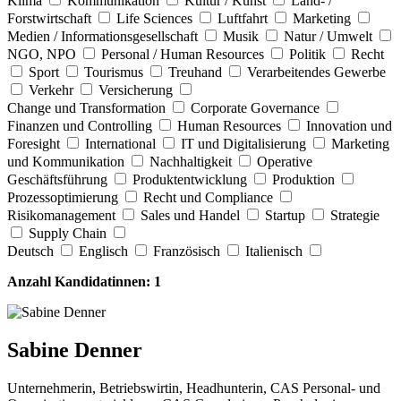
Klima
Kommunikation
Kultur / Kunst
Land- /
Forstwirtschaft
Life Sciences
Luftfahrt
Marketing
Medien / Informationsgesellschaft
Musik
Natur / Umwelt
NGO, NPO
Personal / Human Resources
Politik
Recht
Sport
Tourismus
Treuhand
Verarbeitendes Gewerbe
Verkehr
Versicherung
Change und Transformation
Corporate Governance
Finanzen und Controlling
Human Resources
Innovation und
Foresight
International
IT und Digitalisierung
Marketing
und Kommunikation
Nachhaltigkeit
Operative
Geschäftsführung
Produktentwicklung
Produktion
Prozessoptimierung
Recht und Compliance
Risikomanagement
Sales und Handel
Startup
Strategie
Supply Chain
Deutsch
Englisch
Französisch
Italienisch
Anzahl Kandidatinnen:
1
Sabine Denner
Unternehmerin, Betriebswirtin, Headhunterin, CAS Personal- und