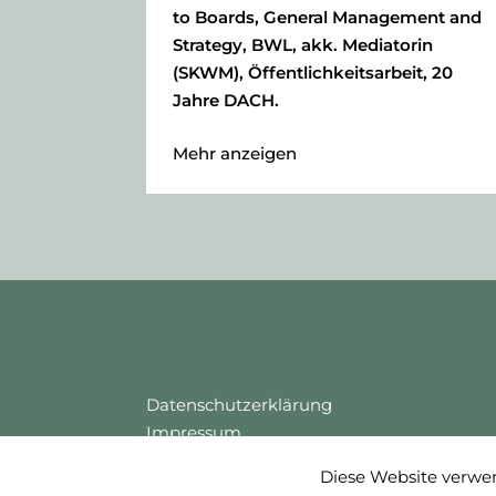
to Boards, General Management and
Strategy, BWL, akk. Mediatorin
(SKWM), Öffentlichkeitsarbeit, 20
Jahre DACH.
Mehr anzeigen
Erfahrungen:
Unternehmerin, Executive Director,
analytische Fähigkeiten,
Führungsqualitäten,
Wissenschaftlerin, Board Advisory,
Expertin
Unternehmenskommunikation, DEI,
interkulturelle Kommunikation. 25+
Jahren internationale Erfahrung,
Senior Public Relations, Public Affairs,
Datenschutzerklärung
Krisen- und Konfliktmanagement.
Impressum
Cookie Einstellungen
Diese Website verwen
Branchen:
Login