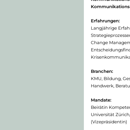
Kommunikationse
Erfahrungen:
Langjährige Erfah
Strategieprozess
Change Management
Entscheidungsfind
Krisenkommunika
Branchen:
KMU, Bildung, Ge
Handwerk, Beratun
Mandate:
Beirätin Kompeten
Universität Zürich
(Vizepräsidentin)