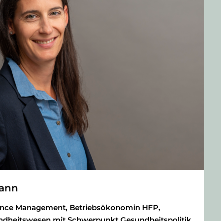
mann
rance Management, Betriebsökonomin HFP,
ndheitswesen mit Schwerpunkt Gesundheitspolitik