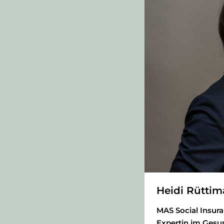
Heidi Rütti
MAS Social Insu
Expertin im Gesu