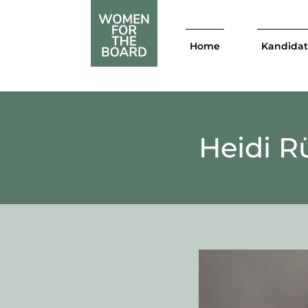
Home
Kandida
Heidi R