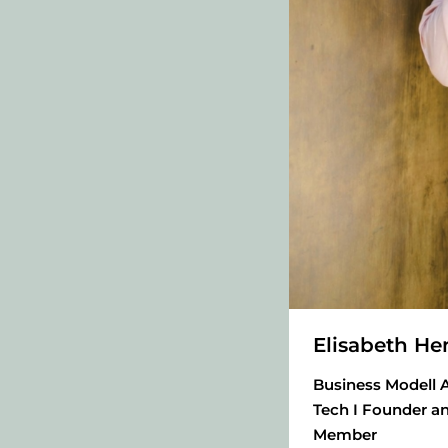
Elisabeth He
Business Modell Ar
Tech I Founder an
Member