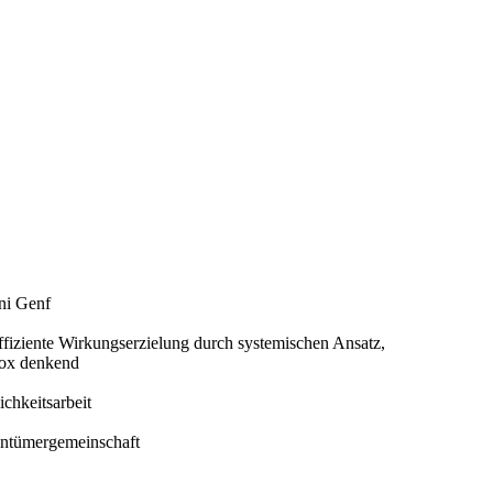
Uni Genf
ffiziente Wirkungserzielung durch systemischen Ansatz,
-box denkend
chkeitsarbeit
entümergemeinschaft