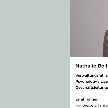
Nathalie Boll
Verwaltungsrätin,
Psychology / Lize
Geschäftsleitung
Erfahrungen:
Fundierte Erfahru